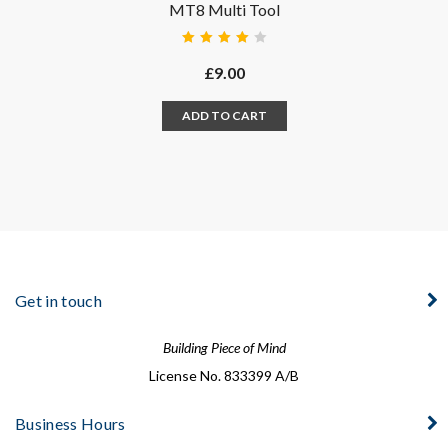
MT8 Multi Tool
Rated
4.00
£
9.00
out of
5
ADD TO CART
Get in touch
Building Piece of Mind
License No. 833399 A/B
Business Hours