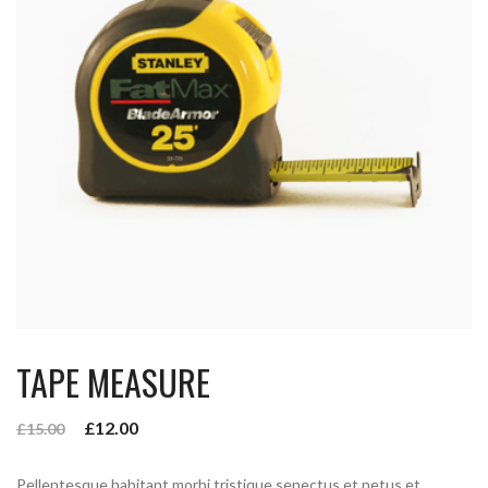
TAPE MEASURE
£
12.00
£
15.00
Pellentesque habitant morbi tristique senectus et netus et